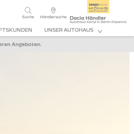
1
swert - 0% Zinsen
Suche
Händlersuche
Dacia Händler
Autohaus König in Berlin-Köpenick
FTSKUNDEN
UNSER AUTOHAUS
ANFRAGEN
teren Angeboten.