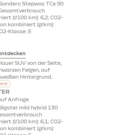
 Sandero Stepway TCe 90
 Gesamtverbrauch
iert (l/100 km): 6,2; CO2-
on kombiniert (g/km):
O2-Klasse: E
entdecken
brid
TER
auf Anfrage
Bigster mild hybrid 130
Gesamtverbrauch
iert (l/100 km): 6,1; CO2-
on kombiniert (g/km):