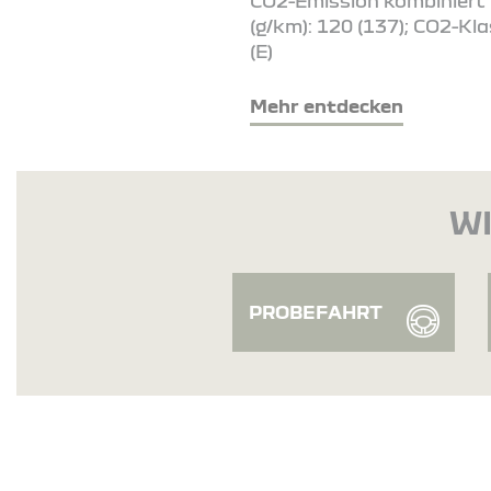
CO2-Emission kombiniert
(g/km): 120 (137); CO2-Kla
(E)
Mehr entdecken
WI
PROBEFAHRT