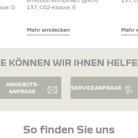
Emission kombiniert (g/km):
137; C
sse: D
137; CO2-Klasse: E
Mehr entdecken
Mehr 
E KÖNNEN WIR IHNEN HELF
ANGEBOTS-
SERVICEANFRAGE
ANFRAGE
So finden Sie uns