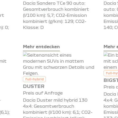
Dacia Sandero TCe 90 auto:
Dacia
Gesamtverbrauch kombiniert
auto:
rt
(l/100 km): 5,7; CO2-Emission
kombin
kombiniert (g/km): 129; CO2-
Emissi
): 0;
Klasse: D
140; C
Mehr entdecken
Mehr 
full-hy
BIGS
full-hybrid
DUSTER
Preis 
Preis auf Anfrage
Dacia 
-
Dacia Duster mild hybrid 130
4x4: 
4x4: Gesamtverbrauch
kombin
6,1);
kombiniert (l/100 km): 6,1; CO2-
Emissi